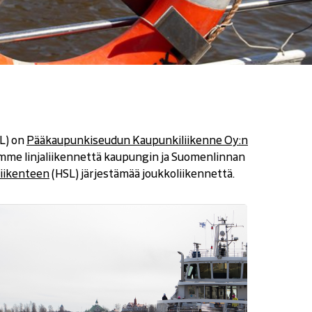
L) on
Pääkaupunkiseudun Kaupunkiliikenne Oy:n
mme linjaliikennettä kaupungin ja Suomenlinnan
liikenteen
(
(HSL) järjestämää joukkoliikennettä.
a
v
a
u
t
u
u
u