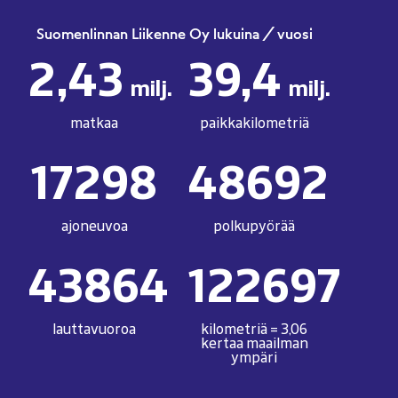
Suomenlinnan Liikenne Oy lukuina / vuosi
2,43
39,4
milj.
milj.
matkaa
paikkakilometriä
17298
48692
ajoneuvoa
polkupyörää
43864
122697
lauttavuoroa
kilometriä = 3,06
kertaa maailman
ympäri