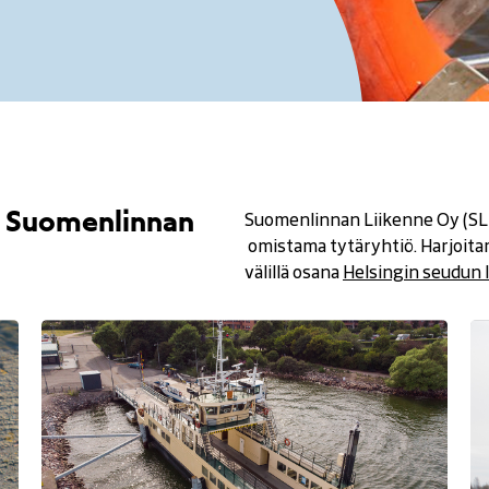
s Suomenlinnan
Suomenlinnan Liikenne Oy (SL
(
omistama tytäryhtiö. Harjoita
a
välillä osana
Helsingin seudun 
v
a
u
t
u
u
u
u