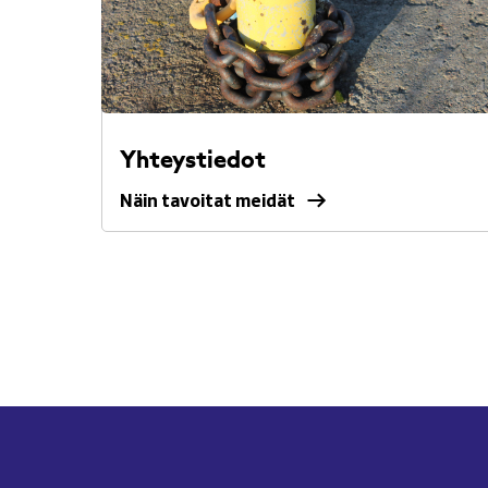
Yhteystiedot
Näin tavoitat meidät
Näin
tavoitat
meidät.