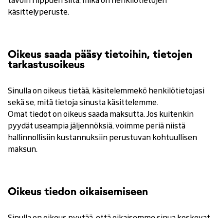
tavoin riippuen siitä, mikä on henkilötietojen
käsittelyperuste.
Oikeus saada pääsy tietoihin, tietojen
tarkastusoikeus
Sinulla on oikeus tietää, käsitelemmekö henkilötietojasi
sekä se, mitä tietoja sinusta käsittelemme.
Omat tiedot on oikeus saada maksutta. Jos kuitenkin
pyydät useampia jäljennöksiä, voimme periä niistä
hallinnollisiin kustannuksiin perustuvan kohtuullisen
maksun.
Oikeus tiedon oikaisemiseen
Sinulla on oikeus pyytää, että oikaisemme sinua koskevat