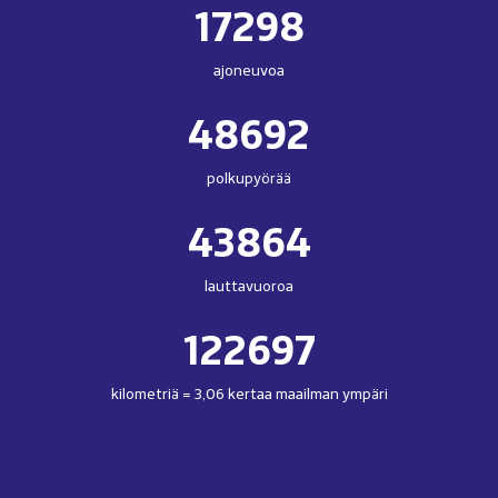
17298
ajoneuvoa
48692
polkupyörää
43864
lauttavuoroa
122697
kilometriä = 3,06 kertaa maailman ympäri