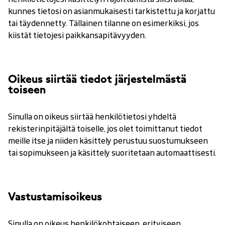
kunnes tietosi on asianmukaisesti tarkistettu ja korjattu
tai täydennetty. Tällainen tilanne on esimerkiksi, jos
kiistät tietojesi paikkansapitävyyden.
Oikeus siirtää tiedot järjestelmästä
toiseen
Sinulla on oikeus siirtää henkilötietosi yhdeltä
rekisterinpitäjältä toiselle, jos olet toimittanut tiedot
meille itse ja niiden käsittely perustuu suostumukseen
tai sopimukseen ja käsittely suoritetaan automaattisesti.
Vastustamisoikeus
Sinulla on oikeus henkilökohtaiseen, erityiseen