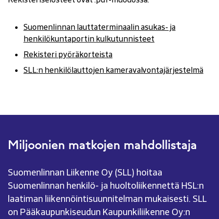
Suomenlinnan lauttaterminaalin asukas- ja
henkilökuntaportin kulkutunnisteet
(avautuu
uudessa
Rek
(avautuu
isteri pyöräkorteista
(avautuu
ikkunassa)
uudessa
uudessa
SLL:n henkilölauttojen kameravalvontajärje
(avautuu
stelmä
ikkunassa)
ikkunassa)
uudessa
ikkunassa)
Miljoonien matkojen mahdollistaja
Suomenlinnan Liikenne Oy (SLL) hoitaa
Suomenlinnan henkilö- ja huoltoliikennettä HSL:n
laatiman liikennöintisuunnitelman mukaisesti. SLL
on Pääkaupunkiseudun Kaupunkiliikenne Oy:n