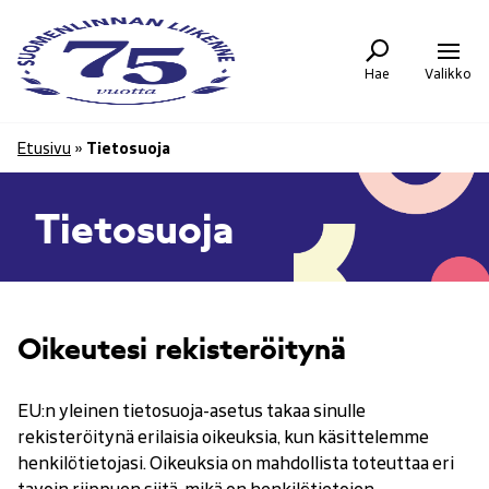
Siirry
Suomenlinnan
sisältöön
Liikenne
-
Hae
Valikko
Etusivulle
Etusivu
»
Tietosuoja
Tietosuoja
Oikeutesi rekisteröitynä
EU:n yleinen tietosuoja-asetus takaa sinulle
rekisteröitynä erilaisia oikeuksia, kun käsittelemme
henkilötietojasi. Oikeuksia on mahdollista toteuttaa eri