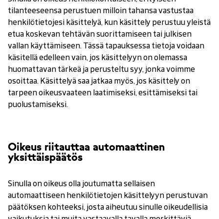
tilanteeseensa perustuen milloin tahansa vastustaa
henkilötietojesi käsittelyä, kun käsittely perustuu yleistä
etua koskevan tehtävän suorittamiseen tai julkisen
vallan käyttämiseen. Tässä tapauksessa tietoja voidaan
käsitellä edelleen vain, jos käsittelyyn on olemassa
huomattavan tärkeä ja perusteltu syy, jonka voimme
osoittaa. Käsittelyä saa jatkaa myös, jos käsittely on
tarpeen oikeusvaateen laatimiseksi, esittämiseksi tai
puolustamiseksi.
Oikeus riitauttaa automaattinen
yksittäispäätös
Sinulla on oikeus olla joutumatta sellaisen
automaattiseen henkilötietojen käsittelyyn perustuvan
päätöksen kohteeksi, josta aiheutuu sinulle oikeudellisia
vaikutuksia tai muita vastaavalla tavalla merkittäviä