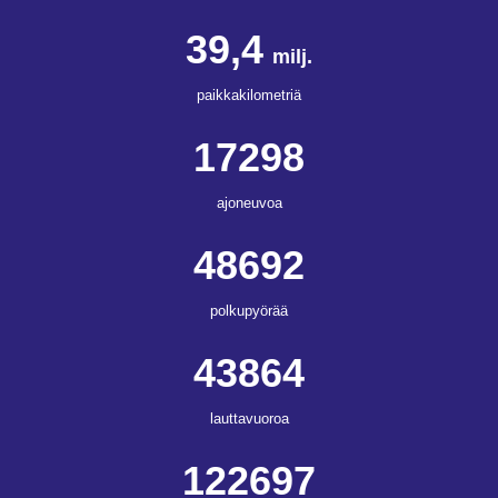
39,4
milj.
paikkakilometriä
17298
ajoneuvoa
48692
polkupyörää
43864
lauttavuoroa
122697