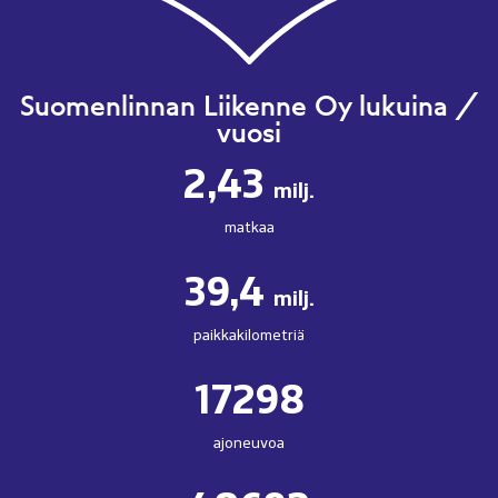
Suomenlinnan Liikenne Oy lukuina /
vuosi
2,43
milj.
matkaa
39,4
milj.
paikkakilometriä
17298
ajoneuvoa