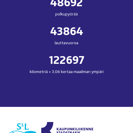
48692
polkupyörää
43864
lauttavuoroa
122697
kilometriä = 3,06 kertaa maailman ympäri
(avautuu
uudessa