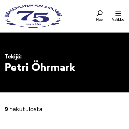
Siirry
Suomenlinnan
sisältöön
Liikenne
-
Hae
Valikko
Etusivulle
Tekijä:
Petri Öhrmark
9
hakutulosta