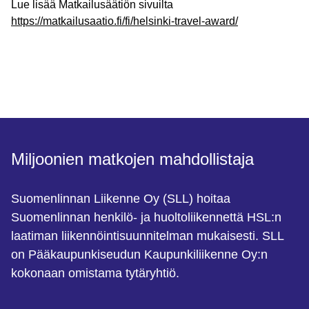
Lue lisää Matkailusäätiön sivuilta
https://matkailusaatio.fi/fi/helsinki-travel-award/
Miljoonien matkojen mahdollistaja
Suomenlinnan Liikenne Oy (SLL) hoitaa
Suomenlinnan henkilö- ja huoltoliikennettä HSL:n
laatiman liikennöintisuunnitelman mukaisesti. SLL
on Pääkaupunkiseudun Kaupunkiliikenne Oy:n
kokonaan omistama tytäryhtiö.