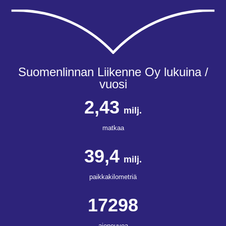
Suomenlinnan Liikenne Oy lukuina /
vuosi
2,43
milj.
matkaa
39,4
milj.
paikkakilometriä
17298
ajoneuvoa