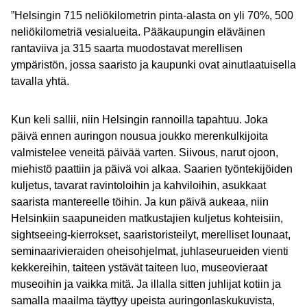
”Helsingin 715 neliökilometrin pinta-alasta on yli 70%, 500
neliökilometriä vesialueita. Pääkaupungin eläväinen
rantaviiva ja 315 saarta muodostavat merellisen
ympäristön, jossa saaristo ja kaupunki ovat ainutlaatuisella
tavalla yhtä.
Kun keli sallii, niin Helsingin rannoilla tapahtuu. Joka
päivä ennen auringon nousua joukko merenkulkijoita
valmistelee veneitä päivää varten. Siivous, narut ojoon,
miehistö paattiin ja päivä voi alkaa. Saarien työntekijöiden
kuljetus, tavarat ravintoloihin ja kahviloihin, asukkaat
saarista mantereelle töihin. Ja kun päivä aukeaa, niin
Helsinkiin saapuneiden matkustajien kuljetus kohteisiin,
sightseeing-kierrokset, saaristoristeilyt, merelliset lounaat,
seminaarivieraiden oheisohjelmat, juhlaseurueiden vienti
kekkereihin, taiteen ystävät taiteen luo, museovieraat
museoihin ja vaikka mitä. Ja illalla sitten juhlijat kotiin ja
samalla maailma täyttyy upeista auringonlaskukuvista,