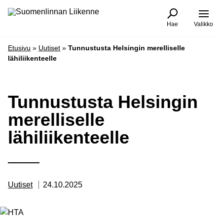
Siirry
Suomenlinnan
sisältöön
Liikenne
Hae
Valikko
-
Etusivulle
Etusivu
»
Uutiset
»
Tunnustusta Helsingin merelliselle
lähiliikenteelle
Tunnustusta Helsingin
merelliselle
lähiliikenteelle
Kategoriat:
Julkaistu:
Uutiset
24.10.2025