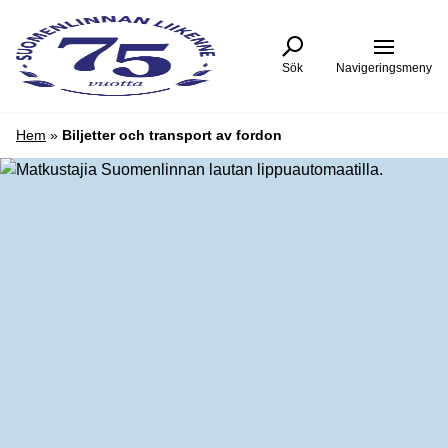
Hoppa
Suomenlinnan
till
Liikenne
-
innehåll
Sök
Navigeringsmeny
Till
förstasidan
Hem
»
Biljetter och transport av fordon