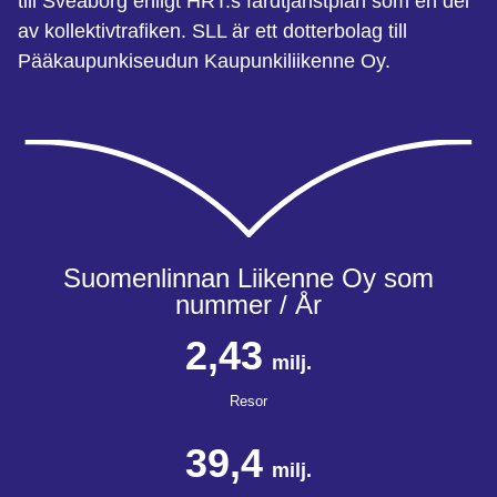
till Sveaborg enligt HRT:s färdtjänstplan som en del
av kollektivtrafiken. SLL är ett dotterbolag till
Pääkaupunkiseudun Kaupunkiliikenne Oy.
Suomenlinnan Liikenne Oy som
nummer / År
2,43
milj.
Resor
39,4
milj.